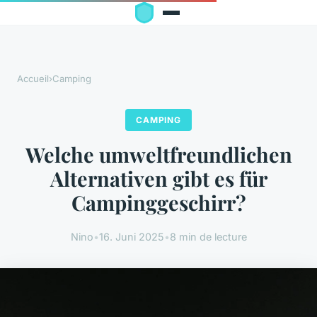
Accueil
›
Camping
CAMPING
Welche umweltfreundlichen
Alternativen gibt es für
Campinggeschirr?
Nino
•
16. Juni 2025
•
8 min de lecture